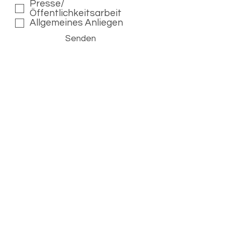
Presse/
t
Öffentlichkeitsarbeit
f
Allgemeines Anliegen
e
l
Senden
d