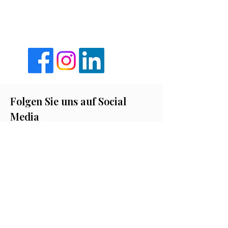
Folgen Sie uns auf Social
Media
Aktuelles aus erster Hand
Auch in den sozialen Netzwerken sind wir
aktiv: Auf Facebook, Instagram und
LinkedIn berichten wir regelmäßig über
unsere Projekte, Aktionen und
Neuigkeiten. Schauen Sie vorbei und
bleiben Sie mit uns in Kontakt!