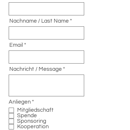
Nachname / Last Name
Email
Nachricht / Message
P
Anliegen
*
f
Mitgliedschaft
l
Spende
i
Sponsoring
c
Kooperation
h